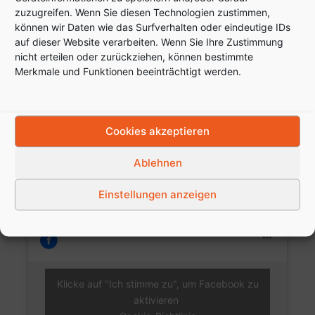
zuzugreifen. Wenn Sie diesen Technologien zustimmen,
Leopoldstr. 4
können wir Daten wie das Surfverhalten oder eindeutige IDs
76133 Karlsruhe
auf dieser Website verarbeiten. Wenn Sie Ihre Zustimmung
Tel:+49 (0)721 / 57053850
nicht erteilen oder zurückziehen, können bestimmte
Merkmale und Funktionen beeinträchtigt werden.
Öffnungszeiten:
Montag-Freitag:
Cookies akzeptieren
Termine nach Vereinbarung
Für Terminvereinbarungen
Ablehnen
rufen Sie uns einfach an
oder schreiben eine E-mail.
Einstellungen anzeigen
Klicke auf "Ich stimme zu", um Facebook zu
aktivieren