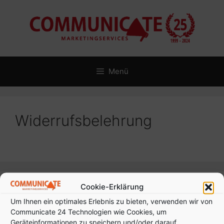
Zum
Inhalt
springen
Menü
Widerrufsbelehrung
Cookie-Erklärung
Anschrift:
Um Ihnen ein optimales Erlebnis zu bieten, verwenden wir von
Communicate Marketingservices
Communicate 24 Technologien wie Cookies, um
Hülya Cal
Geräteinformationen zu speichern und/oder darauf