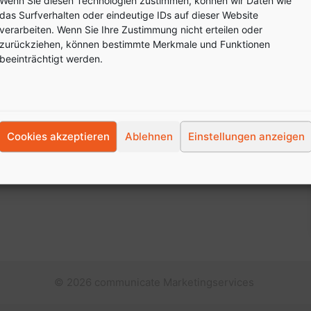
Wenn Sie diesen Technologien zustimmen, können wir Daten wie
das Surfverhalten oder eindeutige IDs auf dieser Website
verarbeiten. Wenn Sie Ihre Zustimmung nicht erteilen oder
zurückziehen, können bestimmte Merkmale und Funktionen
Öffnungszeiten:
beeinträchtigt werden.
Montag-Freitag:
Termine nach Vereinbarung
Für Terminvereinbarungen
rufen Sie uns einfach an
Cookies akzeptieren
Ablehnen
Einstellungen anzeigen
oder schreiben eine E-mail.
© 2026 communicate Marketingservices