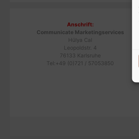
Anschrift:
Communicate Marketingservices
Hülya Cal
Leopoldstr. 4
76133 Karlsruhe
Tel:+49 (0)721 / 57053850